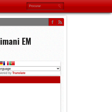
limani EM
wered by
Translate