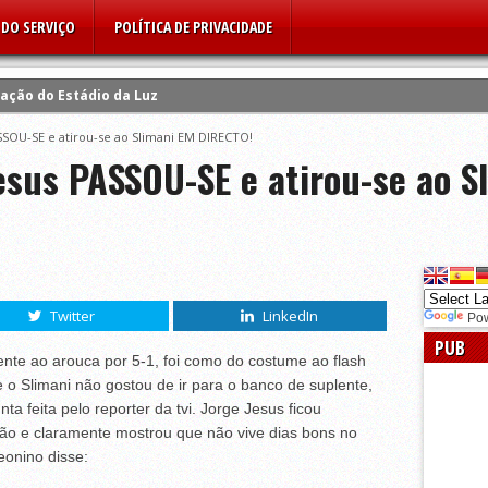
DO SERVIÇO
POLÍTICA DE PRIVACIDADE
tação do Estádio da Luz
lhões de encaixe
SSOU-SE e atirou-se ao Slimani EM DIRECTO!
sus PASSOU-SE e atirou-se ao S
ncaixar 500 milhões em 5 anos
 euros
 euros por comportamento incorreto do público
do Benfica: “Emocionei-me…”
iplinar do Benfica e de Rui Costa
Twitter
LinkedIn
Po
de 7500 euros
PUB
s multas a caminho
ente ao arouca por 5-1, foi como do costume ao flash
e o Slimani não gostou de ir para o banco de suplente,
e direitos televisivos
a feita pelo reporter da tvi. Jorge Jesus ficou
o e claramente mostrou que não vive dias bons no
leonino disse: