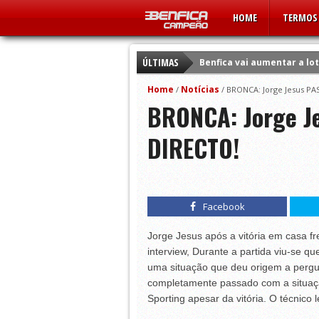
HOME
TERMOS 
ÚLTIMAS
Benfica vai aumentar a lo
Benfica perto dos €100 mi
Home
Notícias
/
/
BRONCA: Jorge Jesus PA
BRONCA: Jorge Je
Benfica prepara-se para e
Benfica multado em 3.762
DIRECTO!
Benfica multado em 1.910
Rúben Dias lembra saída 
APAF faz participação disc
Facebook
Benfica multado em mais 
Vitória e Benfica com mai
Jorge Jesus após a vitória em casa fr
interview, Durante a partida viu-se qu
Benfica acelera contrato d
uma situação que deu origem a pergunt
completamente passado com a situaçã
Sporting apesar da vitória. O técnico 