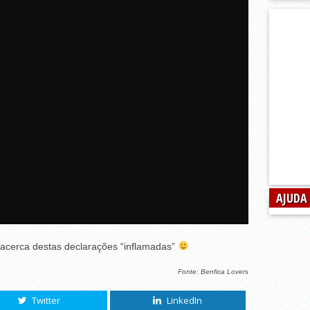
AJUDA
 acerca destas declarações “inflamadas”
Fonte: Benfica Lovers
Twitter
LinkedIn