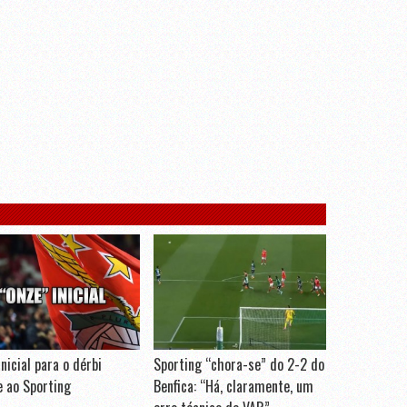
nicial para o dérbi
Sporting “chora-se” do 2-2 do
e ao Sporting
Benfica: “Há, claramente, um