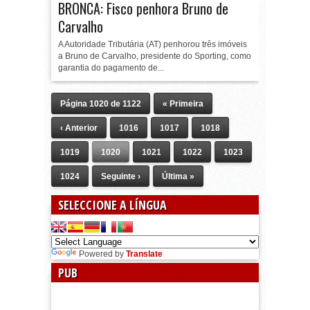
BRONCA: Fisco penhora Bruno de
Carvalho
A Autoridade Tributária (AT) penhorou três imóveis
a Bruno de Carvalho, presidente do Sporting, como
garantia do pagamento de...
Página 1020 de 1122
« Primeira
‹ Anterior
1016
1017
1018
1019
1020
1021
1022
1023
1024
Seguinte ›
Última »
SELECCIONE A LÍNGUA
Powered by
Translate
PUB