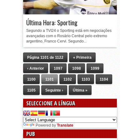
Última Hora: Sporting
Segundo a TVI24 o Sporting está em negociações
avançadas com o Rosário Central pelo extremo
argentino, Franco Cervi. Segundo...
Página 1101 de 1122
« Primeira
‹ Anterior
1097
1098
1099
1100
1101
1102
1103
1104
1105
Seguinte ›
Última »
SELECCIONE A LÍNGUA
Powered by
Translate
PUB