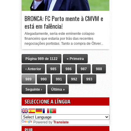
BRONCA: FC Porto mente à CMVM e
está em falência!
Alegadamente, seria este eminente colapso
financeiro que estaria por trás das recentes
negociações portistas. Tanto a compra de Óliver...
Página 989 de 1122
« Primeira
‹ Anterior
985
986
987
988
989
990
991
992
993
Seguinte ›
Última »
SELECCIONE A LÍNGUA
Powered by
Translate
PUB