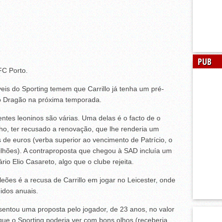
PUB
FC Porto.
is do Sporting temem que Carrillo já tenha um pré-
o Dragão na próxima temporada.
entes leoninos são várias. Uma delas é o facto de o
ho, ter recusado a renovação, que lhe renderia um
 de euros (verba superior ao vencimento de Patrício, o
lhões). A contraproposta que chegou à SAD incluía um
io Elio Casareto, algo que o clube rejeita.
eões é a recusa de Carrillo em jogar no Leicester, onde
uidos anuais.
esentou uma proposta pelo jogador, de 23 anos, no valor
ue o Sporting poderia ver com bons olhos (receberia