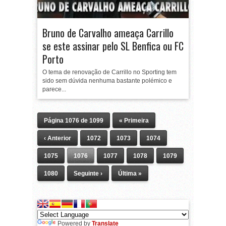
Bruno de Carvalho ameaça Carrillo
se este assinar pelo SL Benfica ou FC
Porto
O tema de renovação de Carrillo no Sporting tem
sido sem dúvida nenhuma bastante polémico e
parece...
Página 1076 de 1099
« Primeira
‹ Anterior
1072
1073
1074
1075
1076
1077
1078
1079
1080
Seguinte ›
Última »
Powered by
Translate