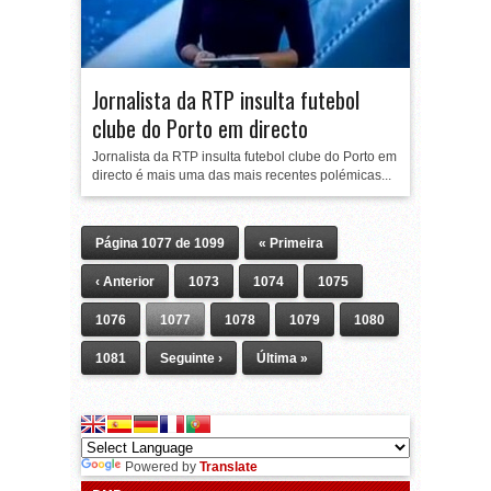
Jornalista da RTP insulta futebol
clube do Porto em directo
Jornalista da RTP insulta futebol clube do Porto em
directo é mais uma das mais recentes polémicas...
Página 1077 de 1099
« Primeira
‹ Anterior
1073
1074
1075
1076
1077
1078
1079
1080
1081
Seguinte ›
Última »
Powered by
Translate